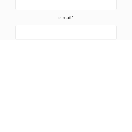
e-mail*
© DVM TV (DUTCH VISION MOVEMENT)