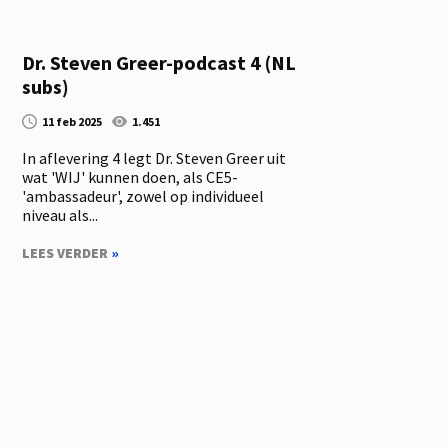
Dr. Steven Greer-podcast 4 (NL
subs)
11 feb 2025
1.451
In aflevering 4 legt Dr. Steven Greer uit
wat 'WIJ' kunnen doen, als CE5-
'ambassadeur', zowel op individueel
niveau als...
LEES VERDER
»