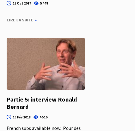
18 Oct 2017
5 448
LIRE LA SUITE
»
Partie 5: interview Ronald
Bernard
13 Fév 2018
4 516
French subs available now: Pour des
sous-titres Francaises, cliquez droite en