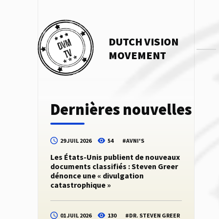
DUTCH VISION
MOVEMENT
Dernières nouvelles
29 JUIL 2026
54
#
AVNI'S
Les États-Unis publient de nouveaux
documents classifiés : Steven Greer
dénonce une « divulgation
catastrophique »
01 JUIL 2026
130
#
DR. STEVEN GREER