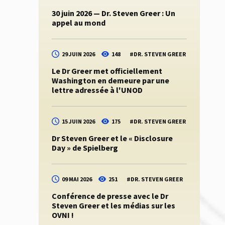
30 juin 2026 — Dr. Steven Greer : Un
appel au mond
29 JUIN 2026
148
#
DR. STEVEN GREER
Le Dr Greer met officiellement
Washington en demeure par une
lettre adressée à l'UNOD
15 JUIN 2026
175
#
DR. STEVEN GREER
Dr Steven Greer et le « Disclosure
Day » de Spielberg
09 MAI 2026
251
#
DR. STEVEN GREER
Conférence de presse avec le Dr
Steven Greer et les médias sur les
OVNI !