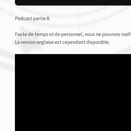
Podcast partie 8:
Faute de temps et de personnel, nous ne pouvons malh
La version anglaise est cependant disponible.