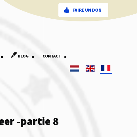
FAIRE UN DON
.
.
.
BLOG
CONTACT
eer -partie 8