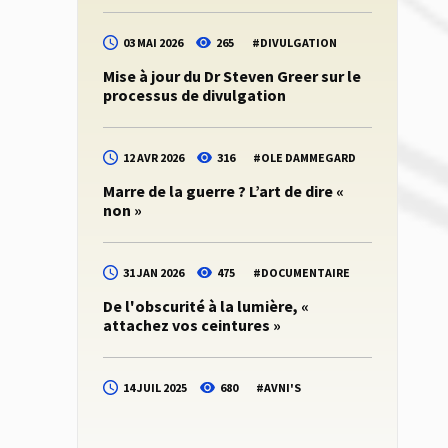
03 MAI 2026
265
#
DIVULGATION
Mise à jour du Dr Steven Greer sur le
processus de divulgation
12 AVR 2026
316
#
OLE DAMMEGARD
Marre de la guerre ? L’art de dire «
non »
31 JAN 2026
475
#
DOCUMENTAIRE
De l'obscurité à la lumière, «
attachez vos ceintures »
14 JUIL 2025
680
#
AVNI'S
Dernières nouvelles du Dr Steven
Greer