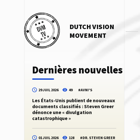
DUTCH VISION
MOVEMENT
Dernières nouvelles
29 JUIL 2026
49
#
AVNI'S
Les États-Unis publient de nouveaux
documents classifiés : Steven Greer
dénonce une « divulgation
catastrophique »
01 JUIL 2026
128
#
DR. STEVEN GREER