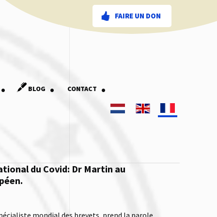
FAIRE UN DON
.
.
.
BLOG
CONTACT
ional du Covid: Dr Martin au
péen.
spécialiste mondial des brevets, prend la parole