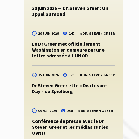
30 juin 2026 — Dr. Steven Greer : Un
appel au mond
29 JUIN 2026
147
#
DR. STEVEN GREER
Le Dr Greer met officiellement
Washington en demeure par une
lettre adressée à l'UNOD
15 JUIN 2026
173
#
DR. STEVEN GREER
Dr Steven Greer et le « Disclosure
Day » de Spielberg
09 MAI 2026
250
#
DR. STEVEN GREER
Conférence de presse avec le Dr
Steven Greer et les médias sur les
OVNI !