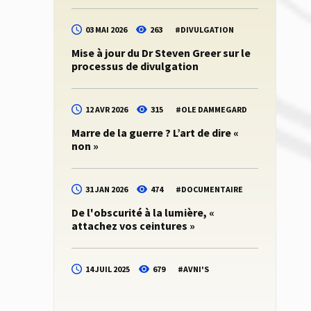
03 MAI 2026
263
#
DIVULGATION
Mise à jour du Dr Steven Greer sur le
processus de divulgation
12 AVR 2026
315
#
OLE DAMMEGARD
Marre de la guerre ? L’art de dire «
non »
31 JAN 2026
474
#
DOCUMENTAIRE
De l'obscurité à la lumière, «
attachez vos ceintures »
14 JUIL 2025
679
#
AVNI'S
Dernières nouvelles du Dr Steven
Greer