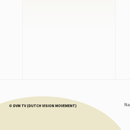
#
BEWUSTWORDING
Dr. Steven Greer - Podcast 10 (NL
subs)
20 APR 2025
1.576
#
DR. STEVEN GREER
Dr. Steven Greer/NL
05 APR 2025
1.395
#
BEWUSTWORDING
Dr. Steven Greer -podcast 9 (NL-
subs)
N
© DVM TV (DUTCH VISION MOVEMENT)
27 MRT 2025
1.349
#
BEWUSTWORDING