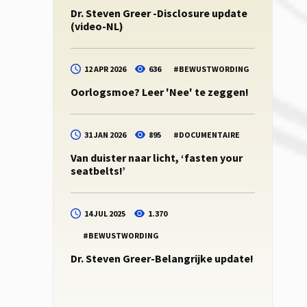
Dr. Steven Greer -Disclosure update
(video-NL)
12 APR 2026
636
#
BEWUSTWORDING
Oorlogsmoe? Leer 'Nee' te zeggen!
31 JAN 2026
895
#
DOCUMENTAIRE
Van duister naar licht, ‘fasten your
seatbelts!’
14 JUL 2025
1.370
#
BEWUSTWORDING
Dr. Steven Greer-Belangrijke update!
14 JUL 2025
1.267