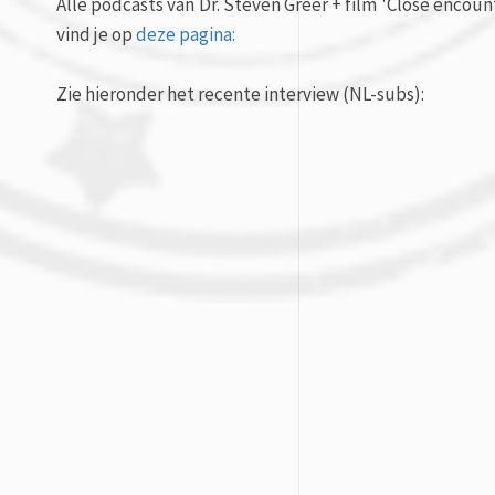
Alle podcasts van Dr. Steven Greer + film 'Close encou
vind je op
deze pagina:
Zie hieronder het recente interview (NL-subs):