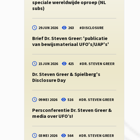
speciale wereldwijde oproep (NL
subs)
29 JUN 2026
263
#
DISCLOSURE
Brief Dr. Steven Greer: 'publicatie
van bewijsmateriaal UFO's/UAP's'
15 JUN 2026
425
#
DR. STEVEN GREER
Dr. Steven Greer & Spielberg's
Disclosure Day
09 MEI 2026
516
#
DR. STEVEN GREER
Persconferentie Dr. Steven Greer &
media over UFO’s!
03 MEI 2026
564
#
DR. STEVEN GREER