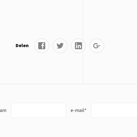
Delen
aam
e-mail*