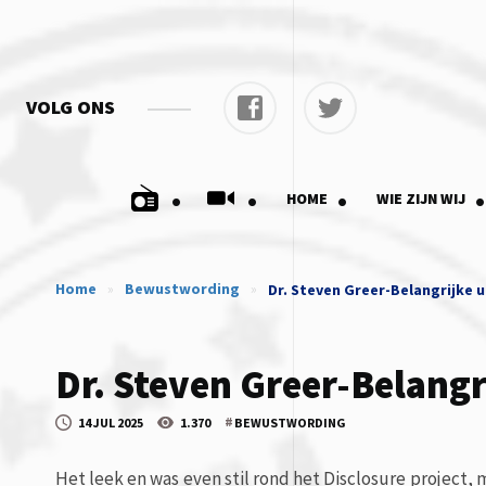
VOLG ONS
.
.
.
.
HOME
WIE ZIJN WIJ
Home
»
Bewustwording
»
Dr. Steven Greer-Belangrijke 
Dr. Steven Greer-Belangr
#
14 JUL 2025
1.370
BEWUSTWORDING
Het leek en was even stil rond het Disclosure project, 