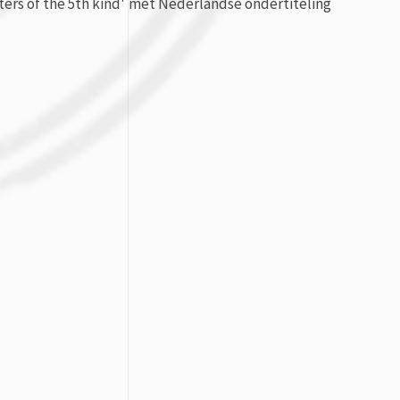
nters of the 5th kind' met Nederlandse ondertiteling