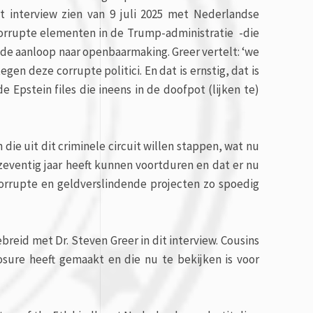
dit interview zien van 9 juli 2025 met Nederlandse
corrupte elementen in de Trump-administratie
-die
n de aanloop naar openbaarmaking. Greer vertelt: ‘we
egen deze corrupte politici. En dat is ernstig, dat is
 de Epstein files die ineens in de doofpot (lijken te)
ie uit dit criminele circuit willen stappen, wat nu
l zeventig jaar heeft kunnen voortduren en dat er nu
corrupte en geldverslindende projecten zo spoedig
eid met Dr. Steven Greer in dit interview. Cousins
sure heeft gemaakt en die nu te bekijken is voor