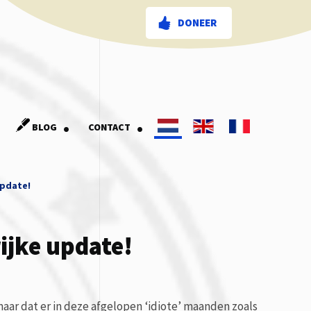
DONEER
.
.
BLOG
CONTACT
update!
ijke update!
maar dat er in deze afgelopen ‘idiote’ maanden zoals