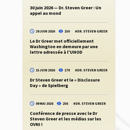
30 juin 2026 — Dr. Steven Greer : Un
appel au mond
29 JUIN 2026
150
#
DR. STEVEN GREER
Le Dr Greer met officiellement
Washington en demeure par une
lettre adressée à l'UNOD
15 JUIN 2026
179
#
DR. STEVEN GREER
Dr Steven Greer et le « Disclosure
Day » de Spielberg
09 MAI 2026
256
#
DR. STEVEN GREER
Conférence de presse avec le Dr
Steven Greer et les médias sur les
OVNI !