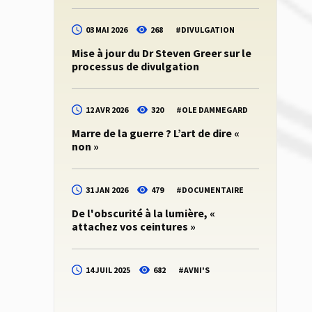
03 MAI 2026
268
#
DIVULGATION
Mise à jour du Dr Steven Greer sur le
processus de divulgation
12 AVR 2026
320
#
OLE DAMMEGARD
Marre de la guerre ? L’art de dire «
non »
31 JAN 2026
479
#
DOCUMENTAIRE
De l'obscurité à la lumière, «
attachez vos ceintures »
14 JUIL 2025
682
#
AVNI'S
Dernières nouvelles du Dr Steven
Greer