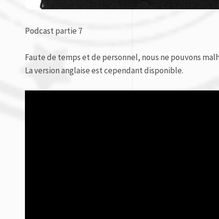
Podcast partie 7
Faute de temps et de personnel, nous ne pouvons malh
La version anglaise est cependant disponible.