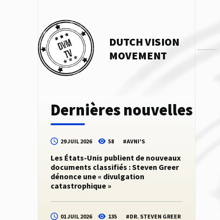
DUTCH VISION
MOVEMENT
Dernières nouvelles
29 JUIL 2026
58
#
AVNI'S
Les États-Unis publient de nouveaux
documents classifiés : Steven Greer
dénonce une « divulgation
catastrophique »
01 JUIL 2026
135
#
DR. STEVEN GREER