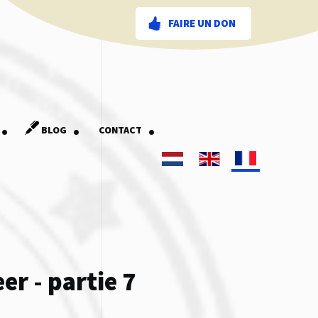
FAIRE UN DON
.
.
.
BLOG
CONTACT
er - partie 7